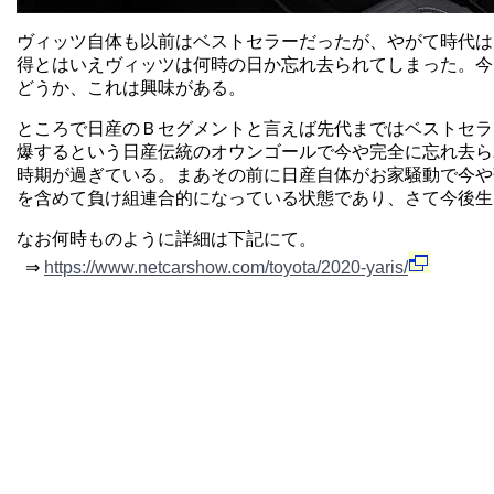
ヴィッツ自体も以前はベストセラーだったが、やがて時代は 
得とはいえヴィッツは何時の日か忘れ去られてしまった。今回
どうか、これは興味がある。
ところで日産のＢセグメントと言えば先代まではベストセラー
爆するという日産伝統のオウンゴールで今や完全に忘れ去られ
時期が過ぎている。まあその前に日産自体がお家騒動で今や
を含めて負け組連合的になっている状態であり、さて今後生
なお何時ものように詳細は下記にて。
⇒
https://www.netcarshow.com/toyota/2020-yaris/