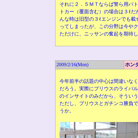
それに２．５ＭＴならば警ら用パ
トカー（覆面含む）の場合は３ℓだ
んな時は旧型の３ℓエンジンでも載
ってしまったが、この分野は今や
ただけに、ニッサンの奮起を期待
2009/2/16(Mon)
ホン
今年前半の話題の中心は間違いな
だろう。実際にプリウスのライバ
のインサイトのみだから、そうい
ただし、プリウスとガチンコ勝負
うか。