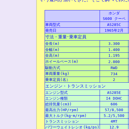
ホンダ
S600 クーペ
車両型式
AS285C
発売日
1965年2月
寸法
・
重量
･
乗車定員
全長
(m)
3.300
全幅
(m)
1.400
全高
(m)
1.195
ホイールベース(m)
2.000
駆動方式
RWD
車両重量
(kg)
734
乗車定員
(
名
）
2
エンジン・トランスミッション
エンジン型式
AS285E
エンジン
種類
I4 DOHC
総排気量
(cm3)
606
最高出力
(HP/rpm)
57/8,500
最大
トルク(kg･m/rpm)
5.2/5,500
トランスミッション
4MT
パワーウェイトレシオ
(kg/ps)
12.9