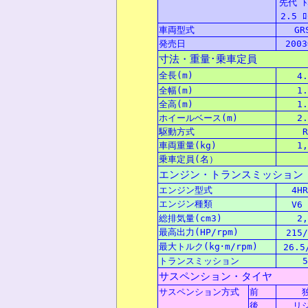
先代 ﾄﾖ
2.5 ﾛ
車両型式
GR
発売日
200
寸法
・
重量
･
乗車定員
全長
(m)
4.
全幅
(m)
1.
全高
(m)
1.
ホイールベース(m)
2.
駆動方式
R
車両重量
(kg)
1,
乗車定員
(
名
）
エンジン・トランスミッション
エンジン型式
4HR
エンジン
種類
V6 
総排気量
(cm3)
2,
最高出力
(HP/rpm)
215/
最大
トルク(kg･m/rpm)
26.5
トランスミッション
5
サスペンション・タイヤ
サスペンション
方式
前
後
リ