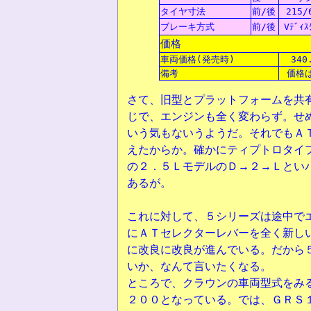
タイヤ
寸法
前/後
215/
ブレーキ方式
前/後
Vﾃﾞｨｽ
価格
車両価格(発売時)
340
備考
価格
さて、旧型とプラットフォームを共
じで、エンジンも全く変わらず。せ
いう気もないうようだ。それでもＡ
えたからか。確かにティプトロタイ
の２．５ＬモデルのＤ→２→Ｌとい
あるが。
これに対して、５シリーズは途中で
にＡＴセレクターレバーを全く新し
に改良に改良が進んでいる。だから
いか、なんて言いたくなる。
ところで、クラウンの車両型式をみ
２００となっている。では、ＧＲＳ