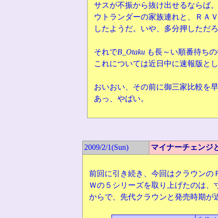
サスが不振から抜け出せるならば
ウトランダーの家族連れと、ＲＡ
したようだ。いや、多分押しただ
それで
B_Otaku
も長～い順番待ちの
これについては近日中に速報版と
おいおい、その前に御三家比較を
あっ、やばい。
2009/2/1(
Sun)
マイナーチェンジ
前回に引き続き、今回はクラウンの
Ｗの５シリーズを取り上げたのは、
からで、先代クラウンと発売時期が