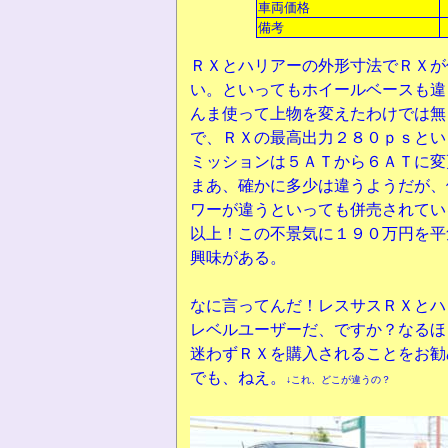
車両価格
備考
ＲＸとハリアーの外形寸法でＲＸが
い。といってもホイールベースも違
んま使って上物を変えたわけでは無
で、ＲＸの最高出力２８０ｐｓとい
ミッションは５ＡＴから６ＡＴに変
まあ、確かに多少は違うようだが、
ワーが違うといっても併売されてい
以上！この不景気に１９０万円を平
興味がある。
なに言ってんだ！レスサスＲＸとハ
レベルユーザーだ、ですか？なるほ
迷わずＲＸを購入されることをお勧
でも、ねえ。
↓これ、どこが違うの？