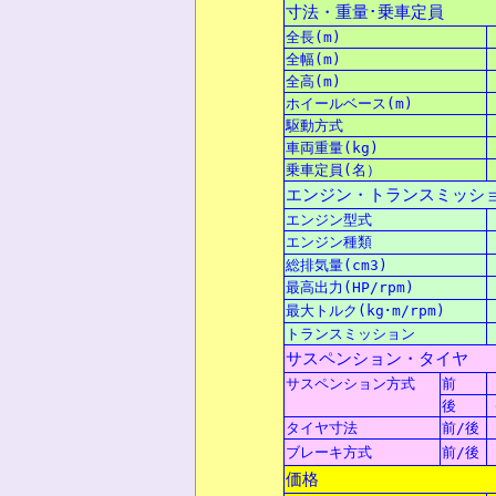
寸法
・
重量
･
乗車定員
全長
(m)
全幅
(m)
全高
(m)
ホイールベース(m)
駆動方式
車両重量
(kg)
乗車定員
(
名
）
エンジン・トランスミッシ
エンジン型式
エンジン
種類
総排気量
(cm3)
最高出力
(HP/rpm)
最大
トルク(kg･m/rpm)
トランスミッション
サスペンション・タイヤ
サスペンション
方式
前
後
タイヤ
寸法
前/後
ブレーキ方式
前/後
価格