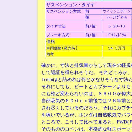
サスペンション・タイヤ
サスペンション
方式
前
ウィッシュボーン
後
ﾄﾚｰﾘﾝｸﾞｱｰﾑ
タイヤ
寸法
前/後
5.20-13
ブレーキ方式
前/後
ﾄﾞﾗﾑ/ﾄﾞﾗﾑ
価格
車両価格(発売時)
54.5万円
備考
確かに、寸法と排気量からして現在の軽規
して認証を得られそうだ。 それどころか
５mmほど詰めれば何とかなりそうな寸法
それにしても、ビートとカプチーノよりも
にも殆ど変わらないのは、Ｓ６００が偉大
自然吸気の６００ｃｃ前後では２６年前と
され尽くしているのだろう。それにカプチ
を稼いでいるが、ホンダは自然吸気でパワ
ところで、こうして比べて見ると、FWD(
そのもののコペンは、本格的な軽スポーツ