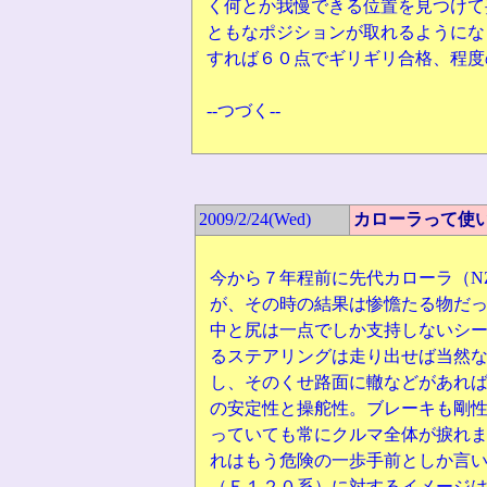
く何とか我慢できる位置を見つけて
ともなポジションが取れるようにな
すれば６０点でギリギリ合格、程度
--つづく--
2009/2/24(Wed)
カローラって使
今から７年程前に先代カローラ（NZ
が、その時の結果は惨憺たる物だ
中と尻は一点でしか支持しないシー
るステアリングは走り出せば当然
し、そのくせ路面に轍などがあれ
の安定性と操舵性。ブレーキも剛
っていても常にクルマ全体が捩れ
れはもう危険の一歩手前としか言い
（Ｅ１２０系）に対するイメージ