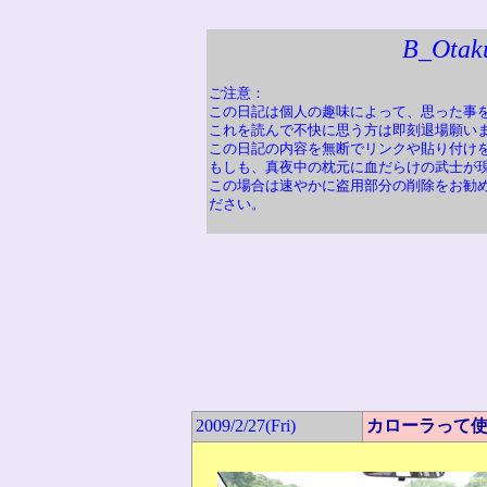
B_Otak
ご注意：
この日記は個人の趣味によって、思った事
これを読んで不快に思う方は即刻退場願い
この日記の内容を無断でリンクや貼り付け
もしも、真夜中の枕元に血だらけの武士が
この場合は速やかに盗用部分の削除をお勧
ださい。
2009/2/27(Fri)
カローラって