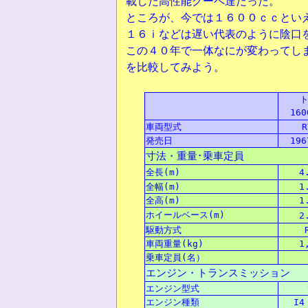
載した高性能クーペ達だった。
ところが、今では１６００ｃｃとい
１６ｉなどは遅い代表のように陰口
この４０年で一体なにが変わってし
を比較してみよう。
16
車両型式
R
発売日
19
寸法
・
重量
･
乗車定員
全長
(m)
4
全幅
(m)
1
全高
(m)
1
ホイールベース(m)
2
駆動方式
車両重量
(kg)
1
乗車定員
(
名
）
エンジン・トランスミッション
エンジン型式
エンジン
種類
I4