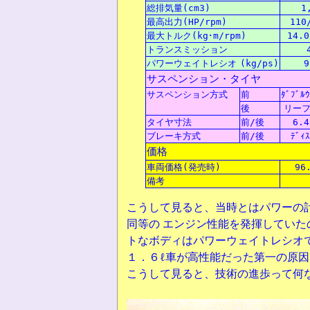
総排気量
(cm3)
1
最高出力
(HP/rpm)
110
最大
トルク(kg･m/rpm)
14.0
トランスミッション
パワーウェイトレシオ
(kg/ps)
9
サスペンション・タイヤ
サスペンション
方式
前
ﾀﾞﾌﾞﾙｳ
後
リー
タイヤ
寸法
前/後
6.4
ブレーキ方式
前/後
ﾃﾞｨｽ
価格
車両価格(発売時)
96
備考
こうして見ると、当時とはパワーの
同等の エンジン性能を発揮してい
トなボディはパワーウェイトレシオ
１．６ℓ車が高性能だった第一の原因
こうして見ると、技術の進歩って何