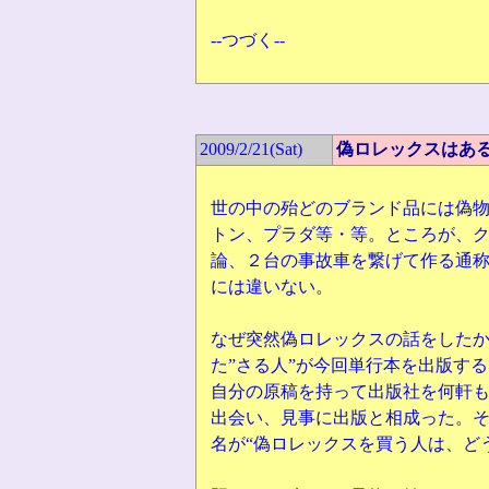
--つづく--
2009/2/21(Sat)
偽ロレックスはあ
世の中の殆どのブランド品には偽
トン、プラダ等・等。ところが、
論、２台の事故車を繋げて作る通
には違いない。
なぜ突然偽ロレックスの話をした
た”さる人”が今回単行本を出版す
自分の原稿を持って出版社を何軒
出会い、見事に出版と相成った。そ
名が
“偽ロレックスを買う人は、ど