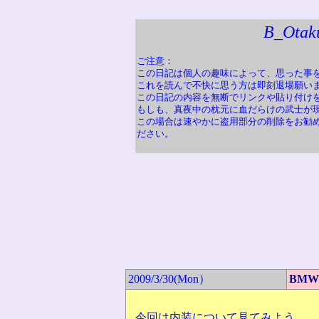
B_Otak
ご注意：
この日記は個人の趣味によって、思った事
これを読んで不快に思う方は即刻退場願い
この日記の内容を無断でリンクや貼り付け
もしも、真夜中の枕元に血だらけの武士が
この場合は速やかに盗用部分の削除をお勧
ださい。
2009/3/30(Mon）
BMW
今回は内装について見てみよう。