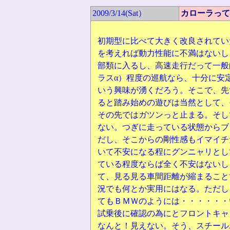
2009/3/14(Sat）
カローラって
初期型に比べて大きく改良されてい
を考えれば動力性能に不満はないし
部類に入るし、高速走行だって一般
ラスα）程度の巡航なら、十分に安
いう興味が湧くだろう。そこで、先
ると踏み始めの遊びは当然として、
その先ではガツンっと止まる。そし
ない。つぎに走っている状態からブ
だし、そこからの剛性感もイマイチ
いて不安になる程にグンニャリとし
ている程度ならば全く不安はないし
て、見る見る車間距離が縮まること
況でも何とか実用にはなる。ただし
てもＢＭＷのようには・・・・・・
試乗後に確認の為にとフロントキャ
なんと！見えない。そう、スチール