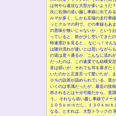
は何やら違法な大型が多いようだ
次に右側の追い越し車線に出てみ
ルマが多く、しかも左端の走行車
ッとクルマの列で、どの車線もあ
の意味が無いじゃないか、というお
っていると、前が少し空いてきた
時速度計を見ると 、なにっ！そん
は随分流れが速いとは思いながらも
の道は度々通るが、こんなに流れ
だったのは、この速度でも結構安
音は煩いが、それでも耳を塞ぎた
いたのかと正直言って驚いたが、ま
０％の誤差が認められている。昔
いくのは常識だったが、最近の技
布されるとは十分可能だから、意
う。 それなら追い越し車線でメー
１０５ｋｍ/ｈだし、１３０ｋｍ/
なる。とすれば、大型トラックの 