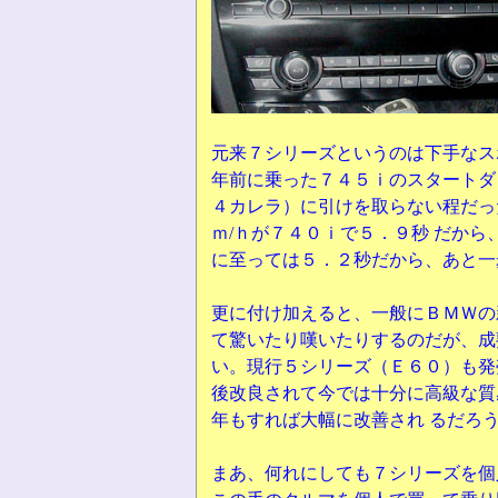
元来７シリーズというのは下手なス
年前に乗った７４５ｉのスタートダ
４カレラ）に引けを取らない程だっ
ｍ/ｈが７４０ｉで５．９秒 だか
に至っては５．２秒だから、あと一
更に付け加えると、一般にＢＭＷの
て驚いたり嘆いたりするのだが、成
い。現行５シリーズ（Ｅ６０）も発
後改良されて今では十分に高級な質
年もすれば大幅に改善され るだろ
まあ、何れにしても７シリーズを個