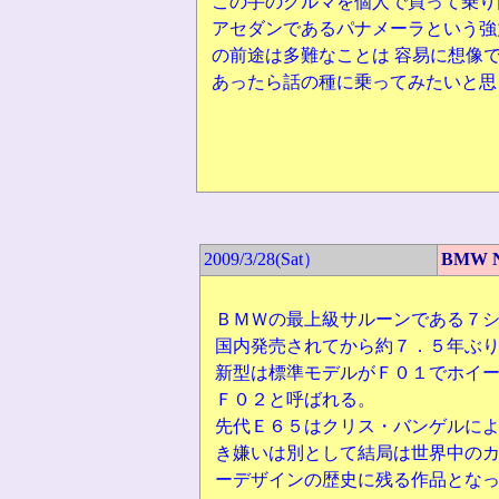
この手のクルマを個人で買って乗り
アセダンであるパナメーラという強
の前途は多難なことは 容易に想像
あったら話の種に乗ってみたいと思
2009/3/28(Sat）
BMW
ＢＭＷの最上級サルーンである７
国内発売されてから約７．５年ぶ
新型は標準モデルがＦ０１でホイ
Ｆ０２と呼ばれる。
先代Ｅ６５はクリス・バンゲルに
き嫌いは別として結局は世界中の
ーデザインの歴史に残る作品とな