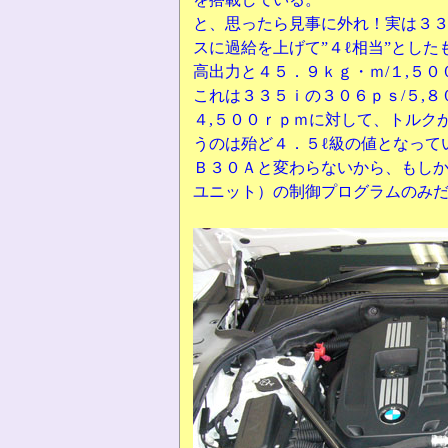
と、思ったら見事に外れ！実は３３
スに過給を上げて”４ℓ相当”とした
高出力と４５．９ｋｇ・ｍ/１,５
これは３３５ｉの３０６ｐｓ/５,８
４,５００ｒｐｍに対して、トルク
うのは殆ど４．５ℓ級の値となって
Ｂ３０Ａと変わらないから、もし
ユニット）の制御プログラムのみ