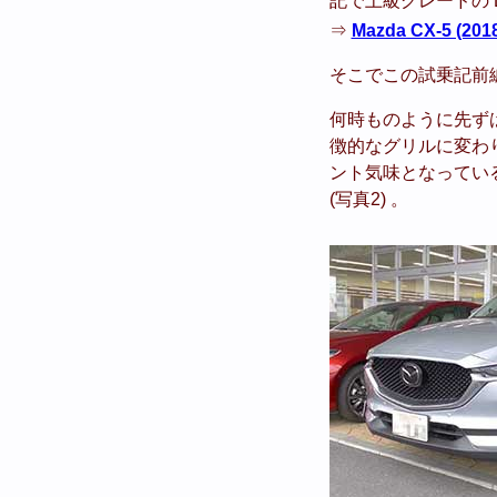
記で上級グレードの 
⇒
Mazda CX-5 (
そこでこの試乗記前編
何時ものように先ず
徴的なグリルに変わ
ント気味となっている
(写真2) 。