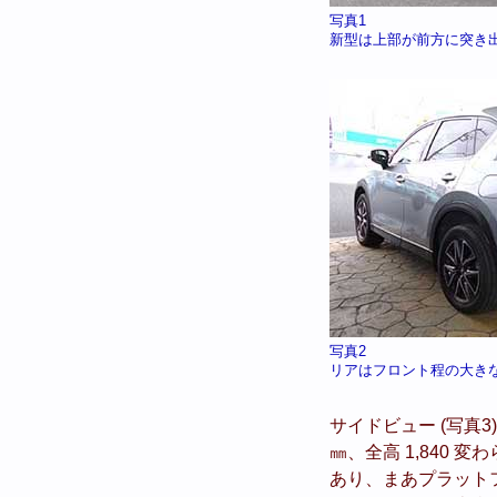
写真1
新型は上部が前方に突き
写真2
リアはフロント程の大き
サイドビュー (写真3
㎜、全高 1,840 
あり、まあプラット