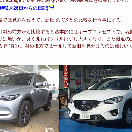
L Package との内装比較を含めた内外装写真を掲載している。
2018年2月26日からの日記)
では見方を変えて、新旧 の CX-5 の比較を行う事にする。
は斜め前方から比較すると基本的にはキープコンセプトで、魂
りは無いが、良く見ればグリルは少し大きくなり、また最近の
 (写真1) 。斜め後方では一見して新旧を見分けるのは難しい