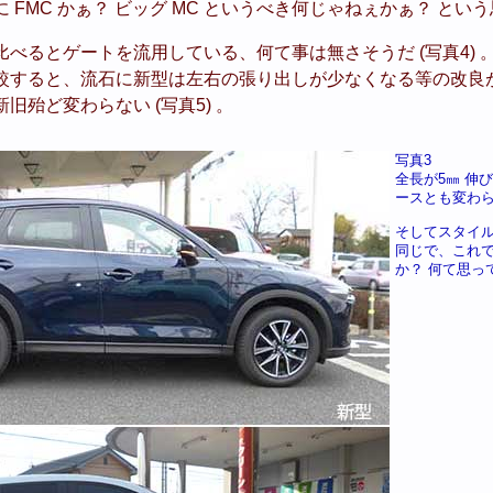
 FMC かぁ？ ビッグ MC というべき何じゃねぇかぁ？ とい
べるとゲートを流用している、何て事は無さそうだ (写真4) 
較すると、流石に新型は左右の張り出しが少なくなる等の改良
旧殆ど変わらない (写真5) 。
写真3
全長が5㎜ 伸
ースとも変わ
そしてスタイ
同じで、これで
か？ 何て思っ