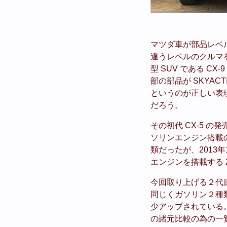
マツダ車が部品レベル
違うレベルのクルマを
型 SUV である 
部の部品が SKYA
というのが正しい表現に
だろう。
その初代 CX-5 の発売時
ソリンエンジン搭載の 20
類だったが、2013年10
エンジンを搭載する 
今回取り上げる２代目 
同じくガソリン２種
少アップされている。
の諸元比較の為の一