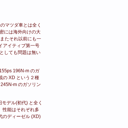
来のマツダ車とは全く
厳密には海外向けの大
た。またそれ以前にも一
カイアイティブ第一号
5 としても問題は無い
55ps 196N-m のガ
 搭載の XD という２種
 245N-m のガソリン
モデル(初代) と全く
、性能はそれぞれ多
ディーゼル (XD)