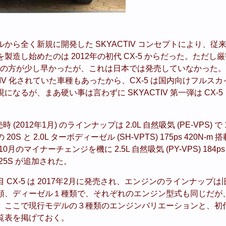
から全く新規に開発した SKYACTIV コンセプトにより、従
製造し始めたのは 2012年の初代 CX-5 からだった。ただし
CX-9 の方が少し早かったが、これは日本では発売していなかっ
CTIV 化されていた車種もあったから、CX-5 は国内向けフルス
なるが、まあ硬い事は言わずに SKYACTIV 第一弾は CX-
 (2012年1月) のラインナップは 2.0L 自然吸気 (PE-VPS) で 1
S と 2.0L ターボディーゼル (SH-VPTS) 175ps 420N-m
月のマイナーチェンジを機に 2.5L 自然吸気 (PY-VPS) 184ps
25S が追加された。
CX-5 は 2017年2月に発売され、エンジンのラインナップは旧
類、ディーゼル１種類で、それぞれのエンジン型式も同じだが
ここで現行モデルの３種類のエンジンバリエーションと、初代の
覧表を掲げておく。